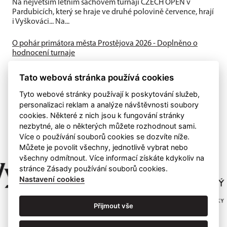
Na největším letním šachovém turnaji CZECH OPEN v
Pardubicích, který se hraje ve druhé polovině července, hrají
i Vyškováci... Na...
O pohár primátora města Prostějova 2026 - Doplněno o
hodnocení turnaje
Turnaj ve vážných partiích se hraje tempem 90 min. + 30 sek.
za tah od soboty 27.6. do soboty 4.7.2026 tradičně v
Tato webová stránka používá cookies
secesním Národním domě v...
Tyto webové stránky používají k poskytování služeb,
personalizaci reklam a analýze návštěvnosti soubory
cookies. Některé z nich jsou k fungování stránky
nezbytné, ale o některých můžete rozhodnout sami.
Více o používání souborů cookies se dozvíte níže.
Můžete je povolit všechny, jednotlivě vybrat nebo
všechny odmítnout. Více informací získáte kdykoliv na
stránce Zásady používání souborů cookies.
Nastavení cookies
Přijmout vše