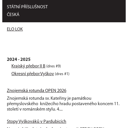
STÁTNÍ PŘÍSLUŠNOST
ČESKÁ
ELO LOK
2024 - 2025
Krajský přebor II B
(dres #9)
Okresní přebor Vyškov
(dres #1)
Znojemská rotunda OPEN 2026
Znojemská rotunda sv. Kateřiny je památkou
přemyslovského knížecího hradu postaveného koncem 11.
století v románském stylu. 4....
Stopy Vyškováků v Pardubicích