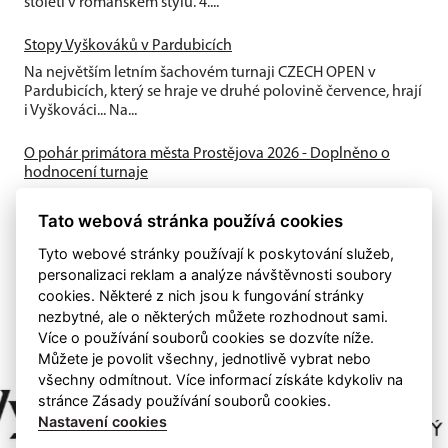
století v románském stylu. 4....
Stopy Vyškováků v Pardubicích
Na největším letním šachovém turnaji CZECH OPEN v
Pardubicích, který se hraje ve druhé polovině července, hrají
i Vyškováci... Na...
O pohár primátora města Prostějova 2026 - Doplněno o
hodnocení turnaje
Turnaj ve vážných partiích se hraje tempem 90 min. + 30 sek.
Tato webová stránka používá cookies
za tah od soboty 27.6. do soboty 4.7.2026 tradičně v
secesním Národním domě v...
Tyto webové stránky používají k poskytování služeb,
personalizaci reklam a analýze návštěvnosti soubory
cookies. Některé z nich jsou k fungování stránky
nezbytné, ale o některých můžete rozhodnout sami.
Více o používání souborů cookies se dozvíte níže.
Můžete je povolit všechny, jednotlivě vybrat nebo
všechny odmítnout. Více informací získáte kdykoliv na
stránce Zásady používání souborů cookies.
Nastavení cookies