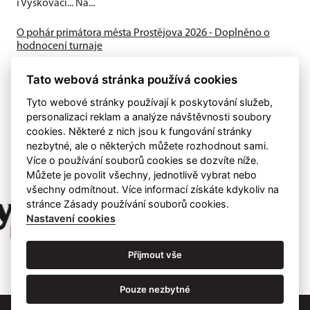
i Vyškováci... Na...
O pohár primátora města Prostějova 2026 - Doplněno o
hodnocení turnaje
Turnaj ve vážných partiích se hraje tempem 90 min. + 30 sek.
Tato webová stránka používá cookies
za tah od soboty 27.6. do soboty 4.7.2026 tradičně v
secesním Národním domě v...
Tyto webové stránky používají k poskytování služeb,
personalizaci reklam a analýze návštěvnosti soubory
cookies. Některé z nich jsou k fungování stránky
nezbytné, ale o některých můžete rozhodnout sami.
Více o používání souborů cookies se dozvíte níže.
Můžete je povolit všechny, jednotlivě vybrat nebo
všechny odmítnout. Více informací získáte kdykoliv na
stránce Zásady používání souborů cookies.
Nastavení cookies
Přijmout vše
Pouze nezbytné