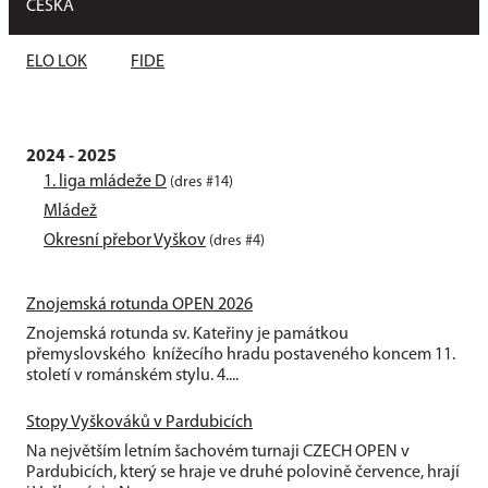
ČESKÁ
ELO LOK
FIDE
2024 - 2025
1. liga mládeže D
(dres #14)
Mládež
Okresní přebor Vyškov
(dres #4)
Znojemská rotunda OPEN 2026
Znojemská rotunda sv. Kateřiny je památkou
přemyslovského knížecího hradu postaveného koncem 11.
století v románském stylu. 4....
Stopy Vyškováků v Pardubicích
Na největším letním šachovém turnaji CZECH OPEN v
Pardubicích, který se hraje ve druhé polovině července, hrají