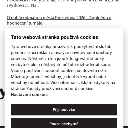
Pardubicích, který se hraje ve druhé polovině července, hrají
i Vyškováci... Na...
O pohár primátora města Prostějova 2026 - Doplněno o
hodnocení turnaje
Turnaj ve vážných partiích se hraje tempem 90 min. + 30 sek.
za tah od soboty 27.6. do soboty 4.7.2026 tradičně v
Tato webová stránka používá cookies
secesním Národním domě v...
Tyto webové stránky používají k poskytování služeb,
personalizaci reklam a analýze návštěvnosti soubory
cookies. Některé z nich jsou k fungování stránky
nezbytné, ale o některých můžete rozhodnout sami.
Více o používání souborů cookies se dozvíte níže.
Můžete je povolit všechny, jednotlivě vybrat nebo
všechny odmítnout. Více informací získáte kdykoliv na
stránce Zásady používání souborů cookies.
Nastavení cookies
Přijmout vše
Pouze nezbytné