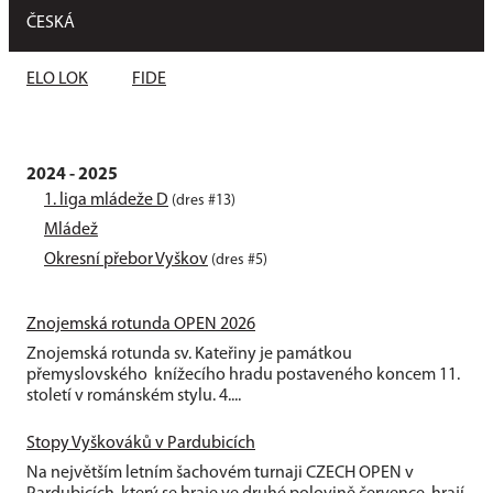
ČESKÁ
ELO LOK
FIDE
2024 - 2025
1. liga mládeže D
(dres #13)
Mládež
Okresní přebor Vyškov
(dres #5)
Znojemská rotunda OPEN 2026
Znojemská rotunda sv. Kateřiny je památkou
přemyslovského knížecího hradu postaveného koncem 11.
století v románském stylu. 4....
Stopy Vyškováků v Pardubicích
Na největším letním šachovém turnaji CZECH OPEN v